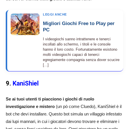
LEGGI ANCHE
Migliori Giochi Free to Play per
PC
I videogiochi sanno intrattenere e tenerci
incollati allo schermo, i titoli e le console
hanno il loro costo. Fortunatamente esistono
molti videogiochi capaci di tenerci
egregiamente compagnia senza dover scucire
[...]
9.
KaniShiel
Se ai tuoi utenti ti piacciono i giochi di ruolo
investigazione e mistero
(un pò come Cluedo), KaniShiel è il
bot che devi installare. Questo bot simula un villaggio infestato
dai lupi mannari, in cui i giocatori devono trovare e eliminare i
lupi, senza farsi uccidere da loro. Ogni giocatore ha un ruolo