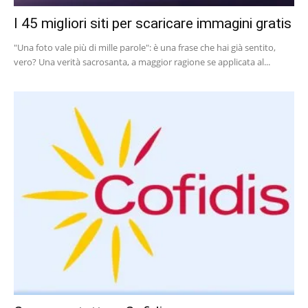
I 45 migliori siti per scaricare immagini gratis
"Una foto vale più di mille parole": è una frase che hai già sentito,
vero? Una verità sacrosanta, a maggior ragione se applicata al...