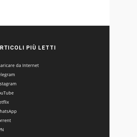
RTICOLI PIÙ LETTI
aricare da Internet
elegram
nstagram
ouTube
tflix
hatsApp
orrent
PN