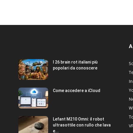
A
I 26 brain rot italiani più
Sc
popolari da conoscere
T
I
Y
Come accedere a iCloud
Ne
W
T
Lefant M210 Omni: il robot
ultrasottile con rullo che lava
V
e...