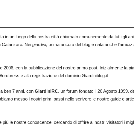
a in un luogo della nostra città chiamato comunemente da tutti gli abitan
di Catanzaro. Nei
giardini
, prima ancora del blog è nata anche l’amicizia
2006, con la pubblicazione del nostro primo post. Inizialmente la piatt
rdpress e alla registrazione del dominio Giardiniblog.it
da ben 7 anni, con
GiardinIRC
, un forum fondato il 26 Agosto 1999, d
abbiamo mosso i nostri primi passi nello scrivere le nostre guide e arti
più le nostre conoscenze, cercando di offrire ai nostri visitatori i migl