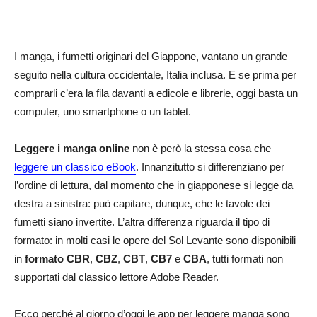
I manga, i fumetti originari del Giappone, vantano un grande
seguito nella cultura occidentale, Italia inclusa. E se prima per
comprarli c’era la fila davanti a edicole e librerie, oggi basta un
computer, uno smartphone o un tablet.
Leggere i manga online
non è però la stessa cosa che
leggere un classico eBook
. Innanzitutto si differenziano per
l’ordine di lettura, dal momento che in giapponese si legge da
destra a sinistra: può capitare, dunque, che le tavole dei
fumetti siano invertite. L’altra differenza riguarda il tipo di
formato: in molti casi le opere del Sol Levante sono disponibili
in
formato CBR
,
CBZ
,
CBT
,
CB7
e
CBA
, tutti formati non
supportati dal classico lettore Adobe Reader.
Ecco perché al giorno d’oggi le app per leggere manga sono