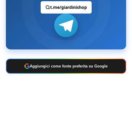
t.me/giardinishop
Aggiungici come fonte preferita su Google