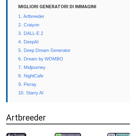
MIGLIORI GENERATORI DI IMMAGINI
1.
Artbreeder
2.
Craiyon
3.
DALL-E 2
4.
DeepAI
5.
Deep Dream Generator
6.
Dream by WOMBO
7.
Midjourney
8.
NightCafe
9.
Pixray
10.
Starry AI
Artbreeder