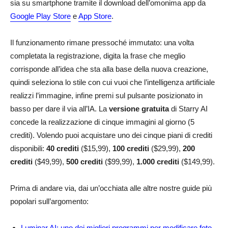
sia su smartphone tramite il download dell’omonima app da
Google Play Store
e
App Store
.
Il funzionamento rimane pressoché immutato: una volta
completata la registrazione, digita la frase che meglio
corrisponde all’idea che sta alla base della nuova creazione,
quindi seleziona lo stile con cui vuoi che l’intelligenza artificiale
realizzi l’immagine, infine premi sul pulsante posizionato in
basso per dare il via all’IA. La
versione gratuita
di Starry AI
concede la realizzazione di cinque immagini al giorno (5
crediti). Volendo puoi acquistare uno dei cinque piani di crediti
disponibili:
40 crediti
($15,99),
100 crediti
($29,99),
200
crediti
($49,99),
500 crediti
($99,99),
1.000 crediti
($149,99).
Prima di andare via, dai un’occhiata alle altre nostre guide più
popolari sull’argomento:
Luminar AI: uno dei migliori programmi per modificare foto