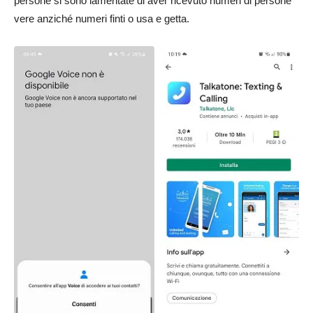
persone si sono lamentate di aver ricevuto numeri di persone
vere anziché numeri finti o usa e getta.