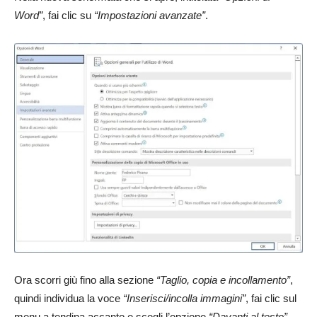
Word”
, fai clic su
“Impostazioni avanzate”
.
Ora scorri giù fino alla sezione
“Taglio, copia e incollamento”
,
quindi individua la voce
“Inserisci/incolla immagini”
, fai clic sul
menu a tendina accanto e scegli l’opzione
“Davanti al testo”
.