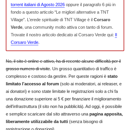
torrent italiani di Agosto 2026
oppure il paragrafo 6 più in
fondo a questo articolo “Le migliori alternative a TNT
Village”. L’erede spirituale di TNT Village è il
Corsaro
Verde
, una community molto attiva con tanto di forum.
Trovate il nostro articolo dedicato al Corsaro Verde qui:
Il
Corsaro Verde
.
No, il sito è online e attivo, ha di recente alcune difficoltà per il
grosso numero di visite
. Un grosso quantitativo di traffico è
complesso e costoso da gestire. Per queste ragioni è
stato
limitato l’accesso al forum
(solo ai moderatori, ai releaser, e
ai donatori) e sono state limitate le registrazioni solo a chi fa
una donazione superiore ai 5 € per finanziare il miglioramento
dell’infrastruttura (il sito non ha pubblicità). Ad oggi, è possibile
e semplice scaricare dal sito attraverso una
pagina apposita,
liberamente utilizzabile da tutti
(senza bisogno di
registrazione o donazioni).