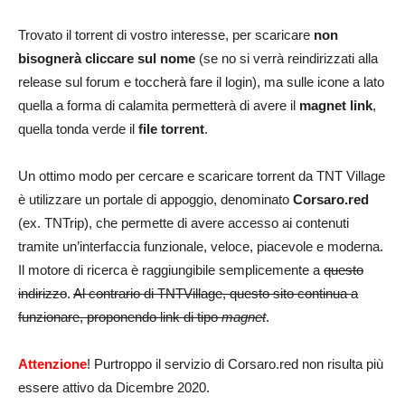
Trovato il torrent di vostro interesse, per scaricare
non
bisognerà cliccare sul nome
(se no si verrà reindirizzati alla
release sul forum e toccherà fare il login), ma sulle icone a lato
quella a forma di calamita permetterà di avere il
magnet link
,
quella tonda verde il
file torrent
.
Un ottimo modo per cercare e scaricare torrent da TNT Village
è utilizzare un portale di appoggio, denominato
Corsaro.red
(ex. TNTrip), che permette di avere accesso ai contenuti
tramite un’interfaccia funzionale, veloce, piacevole e moderna.
Il motore di ricerca è raggiungibile semplicemente a
questo
indirizzo
.
Al contrario di TNTVillage, questo sito continua a
funzionare, proponendo link di tipo
magnet
.
Attenzione
! Purtroppo il servizio di Corsaro.red non risulta più
essere attivo da Dicembre 2020.