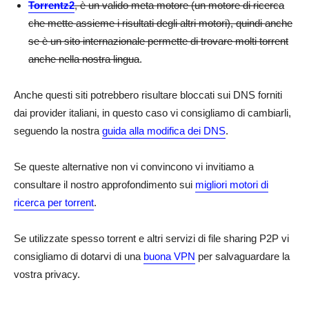
Torrentz2
, è un valido meta motore (un motore di ricerca
che mette assieme i risultati degli altri motori), quindi anche
se è un sito internazionale permette di trovare molti torrent
anche nella nostra lingua
.
Anche questi siti potrebbero risultare bloccati sui DNS forniti
dai provider italiani, in questo caso vi consigliamo di cambiarli,
seguendo la nostra
guida alla modifica dei DNS
.
Se queste alternative non vi convincono vi invitiamo a
consultare il nostro approfondimento sui
migliori motori di
ricerca per torrent
.
Se utilizzate spesso torrent e altri servizi di file sharing P2P vi
consigliamo di dotarvi di una
buona VPN
per salvaguardare la
vostra privacy.