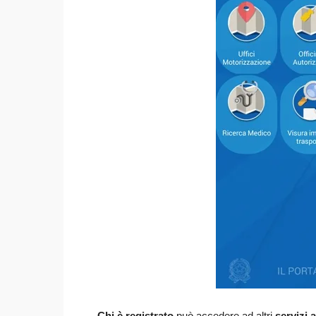
Chi è registrato
può accedere ad altri
servizi 