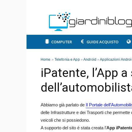
COMPUTER
GUIDE ACQUISTO
Home
»
Telefonia e App
»
Android
»
Applicazioni Androi
iPatente, l’App 
dell’automobilist
Abbiamo già parlato de
Il Portale dell’Automobili
delle Infrastrutture e dei Trasporti che permette d
veicoli che si possiedono.
A supporto del sito è stata creata l’
App iPatent