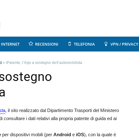
INTERNET
RECENSIONI
TELEFONIA
VPN / PRIVACY
d
»
iPatente, l’App a sostegno dell’automobilista
a sostegno
a
sta
, il sito realizzato dal Dipartimento Trasporti del Ministero
i consultare i dati relativi alla propria patente di guida ed ai
e
per dispositivi mobili (per
Android
e
iOS
), con la quale è