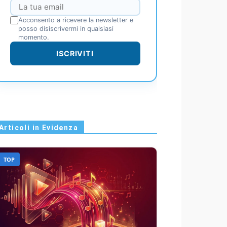
Acconsento a ricevere la newsletter e
posso disiscrivermi in qualsiasi
momento.
ISCRIVITI
Articoli in Evidenza
TOP