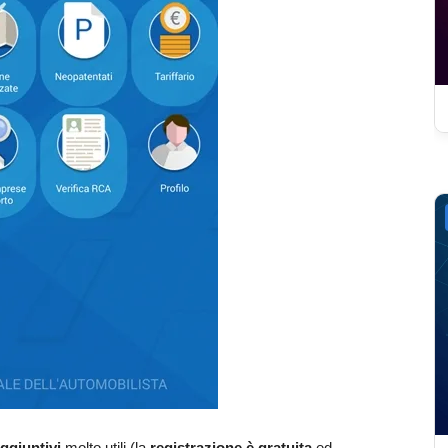
aggiuntivi
molto utili (la
registrazione è gratuita
ed