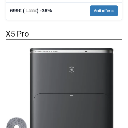
699€ (
) -36%
1.099€
Vedi offerta
X5 Pro