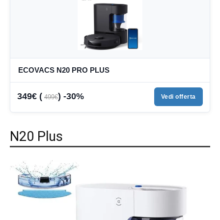
ECOVACS N20 PRO PLUS
349€ (
) -30%
499€
Vedi offerta
N20 Plus