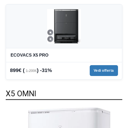
ECOVACS X5 PRO
899€ (
) -31%
1.299€
Vedi offerta
X5 OMNI