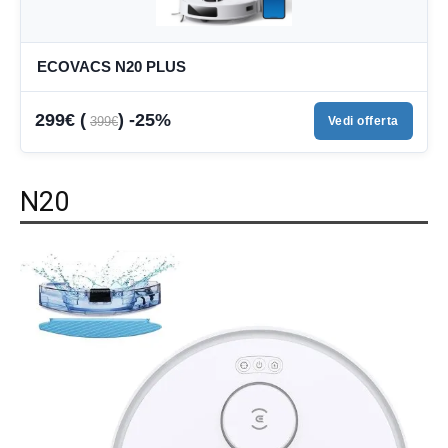
ECOVACS N20 PLUS
299€ (
) -25%
399€
Vedi offerta
N20