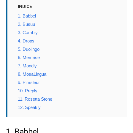
INDICE
1. Babbel
2. Busuu
3. Cambly
4. Drops
5. Duolingo
6. Memrise
7. Mondly
8. MosaLingua
9. Pimsleur
10. Preply
11. Rosetta Stone
12. Speakly
1. Babbel