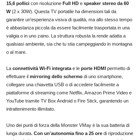
15,6 pollici
con risoluzione
Full HD
e
speaker stereo da 60
W
(2 x 30W). Questa TV portatile ha dimensioni tali da
garantire un’esperienza visiva di qualità, ma allo stesso tempo
è abbastanza piccola da essere facilmente trasportata in una
valigia o in uno zaino. La struttura robusta la rende adatta a
qualsiasi ambiente, sia che tu stia campeggiando in montagna
o al mare.
La
connettività Wi-Fi integrata
e le
porte HDMI
permetto di
effettuare il
mirroring dello schermo
di uno smartphone,
collegare una chiavetta USB o di accedere facilmente a
piattaforme di streaming come Netflix, Amazon Prime Video e
YouTube tramite TV Box Android o Fire Stick, garantendo un
intrattenimento illimitato.
Uno dei punti di forza della Monster VMay è la sua batteria di
lunga durata.
Con un’autonomia fino a 25 ore
di riproduzione