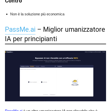
Contro
Non è la soluzione più economica
PassMe.ai
– Miglior umanizzatore
IA per principianti
PassMe.ai
è un altro umanizzatore IA non rilevabile che è