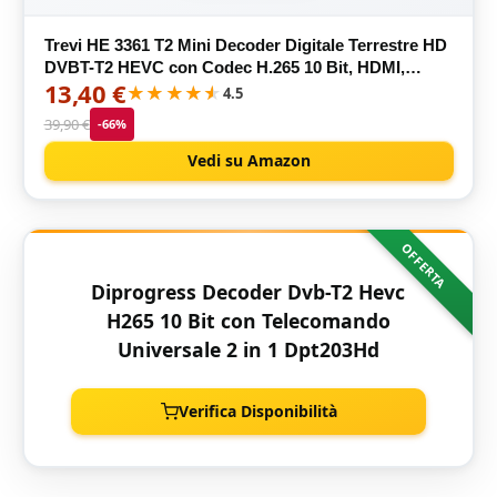
Trevi HE 3361 T2 Mini Decoder Digitale Terrestre HD
DVBT-T2 HEVC con Codec H.265 10 Bit, HDMI,
13,40 €
Uscita Audio/Video, Funzione REC, Dimensioni
★★★★★
★★★★★
4.5
Ridotte, Telecomando
39,90 €
-66%
Vedi su Amazon
OFFERTA
Diprogress Decoder Dvb-T2 Hevc
H265 10 Bit con Telecomando
Universale 2 in 1 Dpt203Hd
Verifica Disponibilità