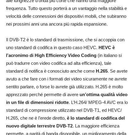
alle lunghezze d’onda più corte che hanno una maggiore
frequenza. Tutto questo porterà a un vantaggio nella stabilità e
velocità delle connessioni dei dispositivi mobili, che subiranno
nei prossimi anni una ancora più rapida espansione.
Il DVB-T2 è lo standard di trasmissione, che si accoppia con
uno standard di codifica in questo caso HEVC.
HEVC è
l’acronimo di High Efficiency Video Coding
(in italiano si
può tradurre con video codifica ad alta efficienza), tale
standard di notifica è conosciuto anche come
H.265
. Se avete
avuto a che fare con i formati dei video sicuramente ne avrete
sentito parlare, o forse lo avrete già utilizzato. H.265 è molto
apprezzato perché permette di avere
un’ottima qualità video
in un file di dimensioni ridotte
. L’H.264/ MPEG-4 AVC era lo
standard di compressione utilizzato nel DVB-T1, ed HEVC/
H.265, che ne è l’erede diretto,
è lo standard di codifica del
nuovo digitale terrestre DVB-T2
. La maggiore efficienza
permette, a parità di banda disponibile, un miglioramento della