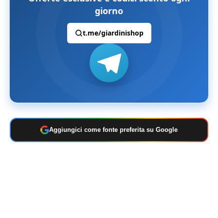
giorno
t.me/giardinishop
Aggiungici come fonte preferita su Google