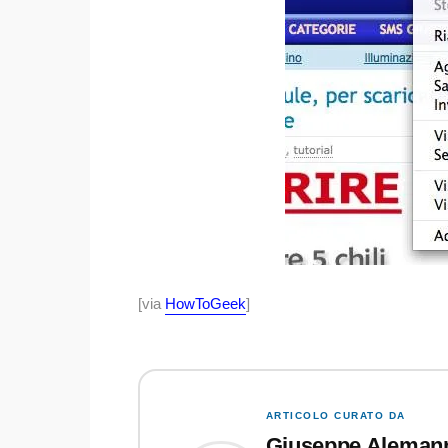
[via
HowToGeek
]
ARTICOLO CURATO DA
Giuseppe Aleman