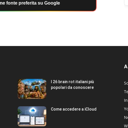
e fonte preferita su Google
A
I 26 brain rot italiani più
Sc
popolari da conoscere
T
I
Y
Come accedere a iCloud
Ne
W