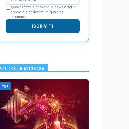
Acconsento a ricevere la newsletter e
posso disiscrivermi in qualsiasi
momento.
ISCRIVITI
Articoli in Evidenza
TOP