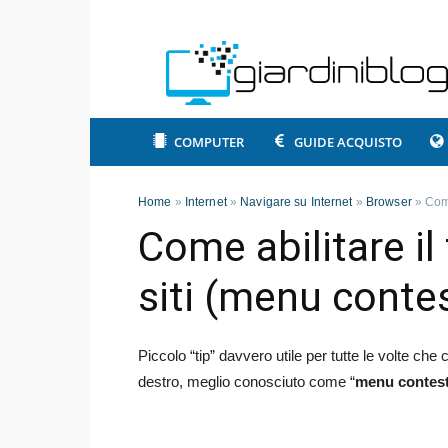
COMPUTER
GUIDE ACQUISTO
Home
»
Internet
»
Navigare su Internet
»
Browser
»
Come
Come abilitare il 
siti (menu conte
Piccolo “tip” davvero utile per tutte le volte che c
destro, meglio conosciuto come “
menu contest