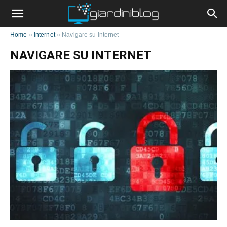
Home
»
Internet
»
Navigare su Internet
NAVIGARE SU INTERNET