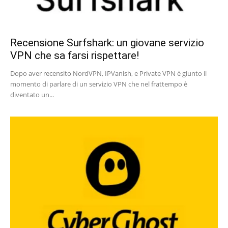
Recensione Surfshark: un giovane servizio
VPN che sa farsi rispettare!
Dopo aver recensito NordVPN, IPVanish, e Private VPN è giunto il
momento di parlare di un servizio VPN che nel frattempo è
diventato un...