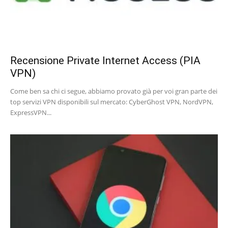
Recensione Private Internet Access (PIA
VPN)
Come ben sa chi ci segue, abbiamo provato già per voi gran parte dei
top servizi VPN disponibili sul mercato: CyberGhost VPN, NordVPN,
ExpressVPN...