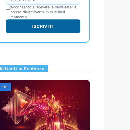
Acconsento a ricevere la newsletter e
posso disiscrivermi in qualsiasi
momento.
ISCRIVITI
Articoli in Evidenza
TOP