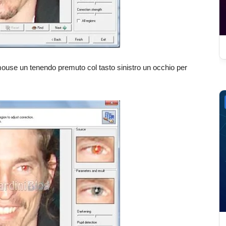
mouse un tenendo premuto col tasto sinistro un occhio per