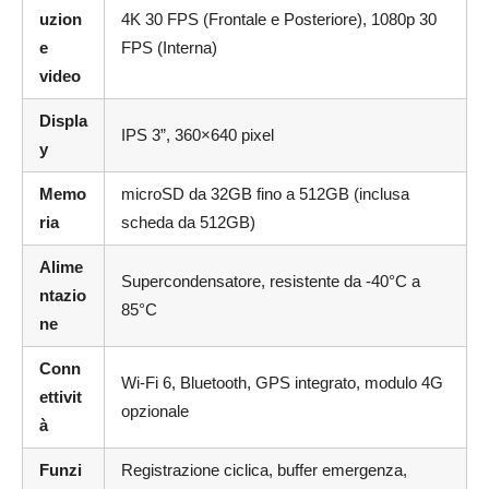
uzion
4K 30 FPS (Frontale e Posteriore), 1080p 30
e
FPS (Interna)
video
Displa
IPS 3”, 360×640 pixel
y
Memo
microSD da 32GB fino a 512GB (inclusa
ria
scheda da 512GB)
Alime
Supercondensatore, resistente da -40°C a
ntazio
85°C
ne
Conn
Wi-Fi 6, Bluetooth, GPS integrato, modulo 4G
ettivit
opzionale
à
Funzi
Registrazione ciclica, buffer emergenza,