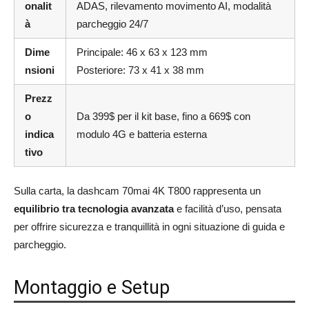
onalit
ADAS, rilevamento movimento AI, modalità
à
parcheggio 24/7
Dime
Principale: 46 x 63 x 123 mm
nsioni
Posteriore: 73 x 41 x 38 mm
Prezz
o
Da 399$ per il kit base, fino a 669$ con
indica
modulo 4G e batteria esterna
tivo
Sulla carta, la dashcam 70mai 4K T800 rappresenta un
equilibrio tra tecnologia avanzata
e facilità d’uso, pensata
per offrire sicurezza e tranquillità in ogni situazione di guida e
parcheggio.
Montaggio e Setup