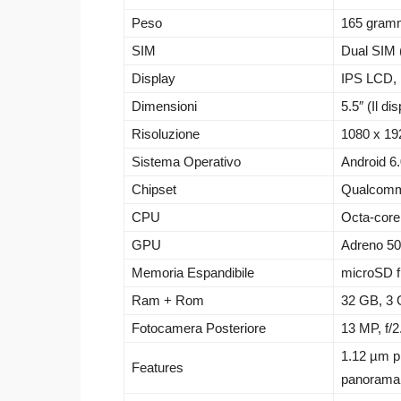
Peso
165 gramm
SIM
Dual SIM 
Display
IPS LCD, 
Dimensioni
5.5″ (Il d
Risoluzione
1080 x 192
Sistema Operativo
Android 6
Chipset
Qualcomm
CPU
Octa-core
GPU
Adreno 5
Memoria Espandibile
microSD f
Ram + Rom
32 GB, 3
Fotocamera Posteriore
13 MP, f/2
1.12 µm pi
Features
panorama