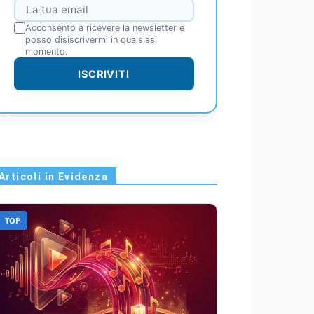
Acconsento a ricevere la newsletter e
posso disiscrivermi in qualsiasi
momento.
ISCRIVITI
Articoli in Evidenza
TOP