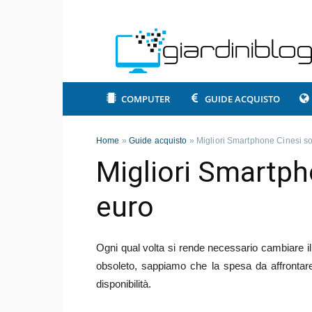
COMPUTER
GUIDE ACQUISTO
Home
»
Guide acquisto
»
Migliori Smartphone Cinesi so
Migliori Smartph
euro
Ogni qual volta si rende necessario cambiare i
obsoleto, sappiamo che la spesa da affrontare
disponibilità.