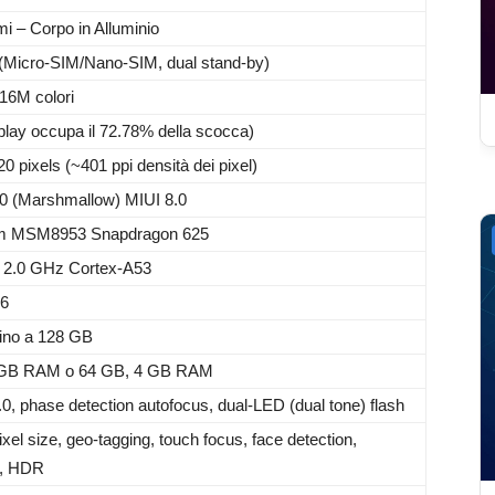
i – Corpo in Alluminio
(Micro-SIM/Nano-SIM, dual stand-by)
16M colori
isplay occupa il 72.78% della scocca)
0 pixels (~401 ppi densità dei pixel)
.0 (Marshmallow) MIUI 8.0
 MSM8953 Snapdragon 625
 2.0 GHz Cortex-A53
06
ino a 128 GB
 GB RAM o 64 GB, 4 GB RAM
.0, phase detection autofocus, dual-LED (dual tone) flash
xel size, geo-tagging, touch focus, face detection,
, HDR