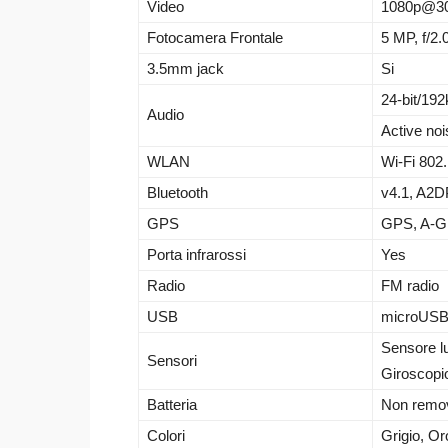
Video
1080p@30
Fotocamera Frontale
5 MP, f/2.
3.5mm jack
Si
24-bit/19
Audio
Active noi
WLAN
Wi-Fi 802.
Bluetooth
v4.1, A2D
GPS
GPS, A-G
Porta infrarossi
Yes
Radio
FM radio
USB
microUSB
Sensore l
Sensori
Giroscopi
Batteria
Non remov
Colori
Grigio, O