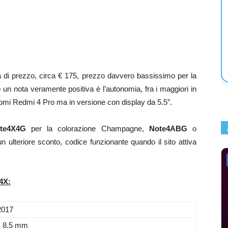
ia di prezzo, circa € 175, prezzo davvero bassissimo per la
to un nota veramente positiva è l’autonomia, fra i maggiori in
omi Redmi 4 Pro ma in versione con display da 5.5″.
e4X4G
per la colorazione Champagne,
Note4ABG
o
n ulteriore sconto, codice funzionante quando il sito attiva
4X:
2017
x 8.5 mm