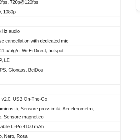
fps, 720p@120fps
0, 1080p
2kHz audio
se cancellation with dedicated mic
11 a/b/g/n, Wi-Fi Direct, hotspot
P, LE
PS, Glonass, BeiDou
 v2.0, USB On-The-Go
uminosità, Sensore prossimità, Accelerometro,
o, Sensore magnetico
ibile Li-Po 4100 mAh
ro, Nero, Rosa