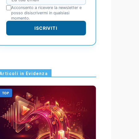
Acconsento a ricevere la newsletter e
posso disiscrivermi in qualsiasi
momento.
ISCRIVITI
Articoli in Evidenza
TOP