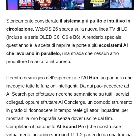
Storicamente considerato
il sistema più pulito e intuitivo in
circolazione,
WebOS 26 sbarca sulla nuova linea TV di LG
(incluse le serie OLED C6, G6 e B6). A renderlo speciale
quest’anno è la scelta di naprire le porte a più
ecosistemi AI
che lavorano in parallelo
, una strada che nessun altro
produttore ha ancora intrapreso.
Il centro nevralgico dell’esperienza è l’
AI Hub
, un pannello che
raccoglie tutte le funzioni intelligenti. Da qui puoi accedere ad
AI Search per effettuare ricerche semantiche su tutti i servizi
collegati, oppure sfruttare AI Concierge, un comodo strumento
in grado di riconoscere in tempo reale gli attori inquadrati per
mostrarti la loro biografia senza dover uscire dal film.
Completano il pacchetto
AI Sound Pr
o (che ricostruisce
virtualmente un audio surround 11.1.2 partendo da una traccia