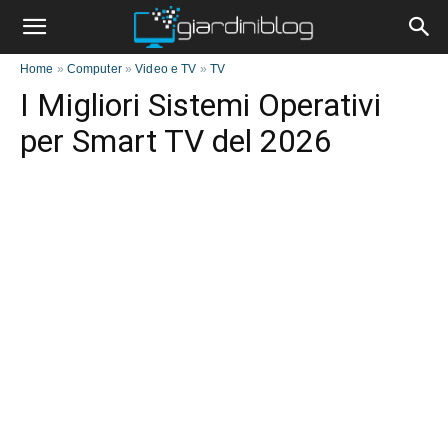
Home
»
Computer
»
Video e TV
»
TV
I Migliori Sistemi Operativi
per Smart TV del 2026