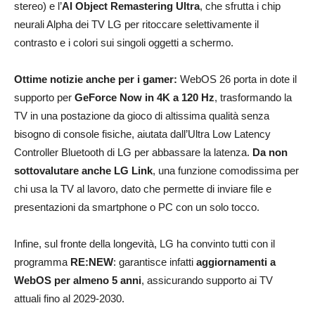
stereo) e l’
AI Object Remastering Ultra
, che sfrutta i chip
neurali Alpha dei TV LG per ritoccare selettivamente il
contrasto e i colori sui singoli oggetti a schermo.
Ottime notizie anche per i gamer:
WebOS 26 porta in dote il
supporto per
GeForce Now in 4K a 120 Hz
, trasformando la
TV in una postazione da gioco di altissima qualità senza
bisogno di console fisiche, aiutata dall’Ultra Low Latency
Controller Bluetooth di LG per abbassare la latenza.
Da non
sottovalutare anche LG Link
, una funzione comodissima per
chi usa la TV al lavoro, dato che permette di inviare file e
presentazioni da smartphone o PC con un solo tocco.
Infine, sul fronte della longevità, LG ha convinto tutti con il
programma
RE:NEW
: garantisce infatti
aggiornamenti a
WebOS per almeno 5 anni
, assicurando supporto ai TV
attuali fino al 2029-2030.