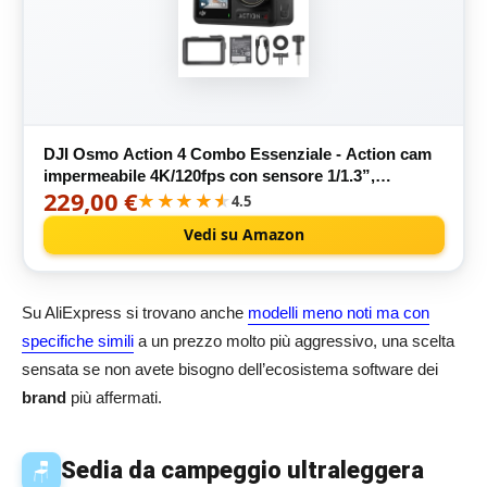
DJI Osmo Action 4 Combo Essenziale - Action cam
impermeabile 4K/120fps con sensore 1/1.3”,
229,00 €
macchina fotografica subacquea,incredibili immagini
★★★★★
★★★★★
4.5
con scarsa illuminazione,prestazioni cromatiche a 10
Vedi su Amazon
bit
Su AliExpress si trovano anche
modelli meno noti ma con
specifiche simili
a un prezzo molto più aggressivo, una scelta
sensata se non avete bisogno dell’ecosistema software dei
brand
più affermati.
Sedia da campeggio ultraleggera
🪑