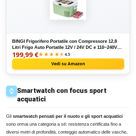
BINGI Frigorifero Portatile con Compressore 12,8
Litri Frigo Auto Portatile 12V / 24V DC e 110~240V
199,99 €
AC Frigorifero Elettrico con Compressore
★★★★★
★★★★★
4.5
Congelatore per Auto Camion Picnic Campeggio e
Vedi su Amazon
Uso
Smartwatch con focus sport
⌚
acquatici
Gli
smartwatch pensati per il nuoto e gli sport acquatici
sono ormai una categoria a sé: resistenza certificata fino a
diversi metri di profondità, conteggio automatico delle vasche,