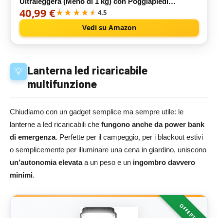
Ultraleggera (Meno di 1 kg) con Poggiapiedi
40,99 €
Estraibile – Sedia da Campeggio Compatta 135kg
★★★★★
★★★★★
4.5
per Trekking, Pesca, Spiaggia
Vedi su Amazon
Lanterna led ricaricabile
💡
multifunzione
Chiudiamo con un gadget semplice ma sempre utile: le
lanterne a led ricaricabili che
fungono anche da power bank
di emergenza
. Perfette per il campeggio, per i blackout estivi
o semplicemente per illuminare una cena in giardino, uniscono
un’autonomia elevata
a un peso e un
ingombro davvero
minimi
.
OFFERTA