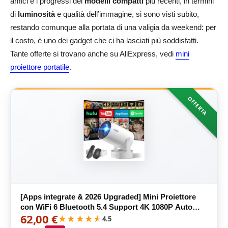
amici e i progressi dei
modelli compatti
più recenti, in termini
di
luminosità
e qualità dell’immagine, si sono visti subito,
restando comunque alla portata di una valigia da weekend: per
il costo, è uno dei gadget che ci ha lasciati più soddisfatti.
Tante offerte si trovano anche su AliExpress, vedi
mini
proiettore portatile
.
OFFERTA
[Apps integrate & 2026 Upgraded] Mini Proiettore
con WiFi 6 Bluetooth 5.4 Support 4K 1080P Auto
62,00 €
Keystone Rotabile 180° Proiettore Portatile
★★★★★
★★★★★
4.5
Compatibile con HDMI/TV Stick/Memory