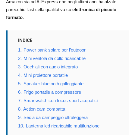
Amazon sia ad AliExpress che negli ultimi anni ha alzato
parecchio l’asticella qualitativa su
elettronica di piccolo
formato
.
INDICE
1.
Power bank solare per l’outdoor
2.
Mini ventola da collo ricaricabile
3.
Occhiali con audio integrato
4.
Mini proiettore portatile
5.
Speaker bluetooth galleggiante
6.
Frigo portatile a compressore
7.
Smartwatch con focus sport acquatici
8.
Action cam compatta
9.
Sedia da campeggio ultraleggera
10.
Lanterna led ricaricabile multifunzione