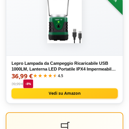
Lepro Lampada da Campeggio Ricaricabile USB
1000LM, Lanterna LED Portatile IPX4 Impermeabile
36,99 €
con Power Bank, Fino a 12 Ore di Autonomia, 4
★★★★★
★★★★★
4.5
Modalità Dimmerabili per Tenda, Pesca Notturna,
39,99 €
-8%
Emergenze
Vedi su Amazon
🛒