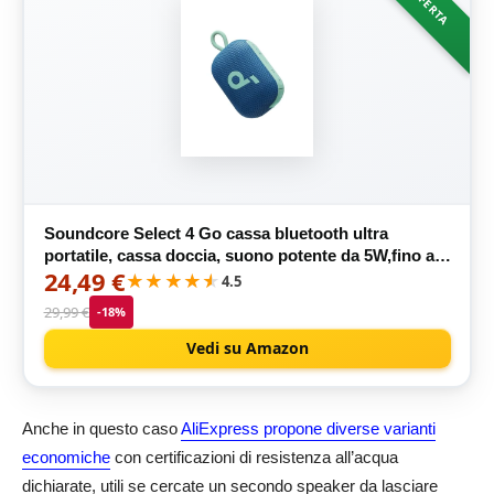
OFFERTA
Soundcore Select 4 Go cassa bluetooth ultra
portatile, cassa doccia, suono potente da 5W,fino a
24,49 €
20 ore di riproduzione, IP67, mini cassa bluetooth,
★★★★★
★★★★★
4.5
galleggiante, ideale per escursioni
29,99 €
-18%
Vedi su Amazon
Anche in questo caso
AliExpress propone diverse varianti
economiche
con certificazioni di resistenza all’acqua
dichiarate, utili se cercate un secondo speaker da lasciare