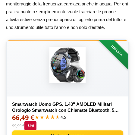
monitoraggio della frequenza cardiaca anche in acqua. Per chi
pratica nuoto o semplicemente vuole tracciare le proprie
attività estive senza preoccuparsi di toglierlo prima del tuffo, è
uno strumento utile tutto l’anno e non solo d’estate.
OFFERTA
Smartwatch Uomo GPS, 1.43" AMOLED Militari
Orologio Smartwatch con Chiamate Bluetooth, 5
66,49 €
ATM Smart Watch con
★★★★★
★★★★★
4.5
Sonno/Cardiofrequenzimetro/Torcia/Bussola, 160+
99,99 €
-34%
Sportive Fitness Tracker per Android iOS