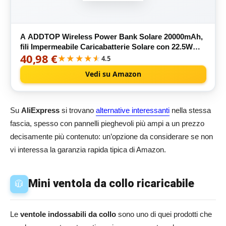
A ADDTOP Wireless Power Bank Solare 20000mAh,
fili Impermeabile Caricabatterie Solare con 22.5W
40,98 €
USB C Chargeur Rapide, PD 3.0 QC4.0 Batteria
★★★★★
★★★★★
4.5
Esterna con 2 Luci LED per Smartphones, Tablets
Vedi su Amazon
Su
AliExpress
si trovano
alternative interessanti
nella stessa
fascia, spesso con pannelli pieghevoli più ampi a un prezzo
decisamente più contenuto: un’opzione da considerare se non
vi interessa la garanzia rapida tipica di Amazon.
Mini ventola da collo ricaricabile
🧥
Le
ventole indossabili da collo
sono uno di quei prodotti che