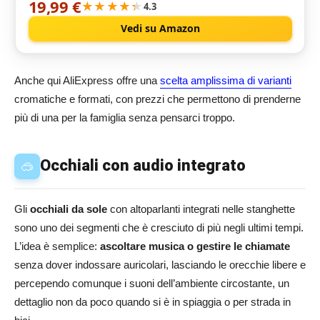
19,99 €
ventilatore per collana, ventilatore con doppia testa a
★★★★★
★★★★★
4.3
vento, impostazioni a 3 velocità, per viaggi,
Vedi su Amazon
Anche qui AliExpress offre una
scelta amplissima di varianti
cromatiche e formati, con prezzi che permettono di prenderne
più di una per la famiglia senza pensarci troppo.
Occhiali con audio integrato
🥽
Gli
occhiali da sole
con altoparlanti integrati nelle stanghette
sono uno dei segmenti che è cresciuto di più negli ultimi tempi.
L’idea è semplice:
ascoltare musica o gestire le chiamate
senza dover indossare auricolari, lasciando le orecchie libere e
percependo comunque i suoni dell’ambiente circostante, un
dettaglio non da poco quando si è in spiaggia o per strada in