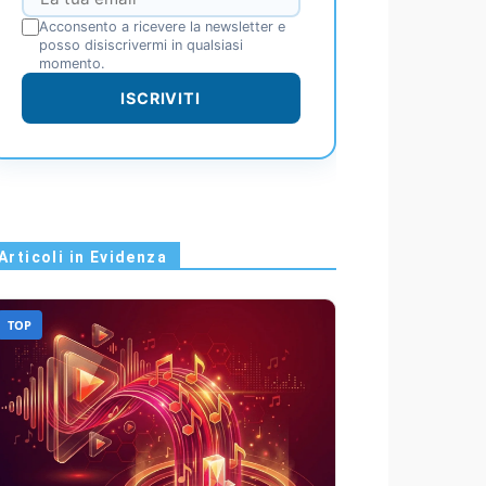
Acconsento a ricevere la newsletter e
posso disiscrivermi in qualsiasi
momento.
ISCRIVITI
Articoli in Evidenza
TOP