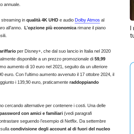
o annuale.
e streaming in
qualità 4K UHD
e audio
Dolby Atmos
al
I
ro all’anno.
L’opzione più economica
rimane il piano
t
ili.
riffario
per Disney+, che dal suo lancio in Italia nel 2020
izialmente disponibile a un prezzo promozionale di
59,99
rimo aumento di 10 euro nel 2021, seguito da un ulteriore
0 euro. Con l’ultimo aumento avvenuto il 17 ottobre 2024, il
giunto i 139,90 euro, praticamente
raddoppiando
tanno cercando alternative per contenere i costi. Una delle
 password con amici e familiari
(vedi paragrafi
contrastare seguendo l’esempio di Netflix. Da settembre
 sulla
condivisione degli account al di fuori del nucleo