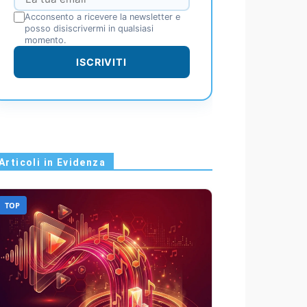
Acconsento a ricevere la newsletter e
posso disiscrivermi in qualsiasi
momento.
ISCRIVITI
Articoli in Evidenza
TOP