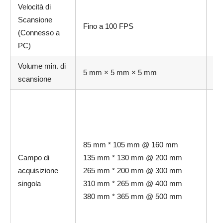
Velocità di
Scansione
Fino a 100 FPS
Fi
(Connesso a
PC)
Volume min. di
15
5 mm × 5 mm × 5 mm
scansione
15
13
13
@ 
m
85 mm * 105 mm @ 160 mm
26
Campo di
135 mm * 130 mm @ 200 mm
20
acquisizione
265 mm * 200 mm @ 300 mm
@ 
singola
310 mm * 265 mm @ 400 mm
m
380 mm * 365 mm @ 500 mm
31
26