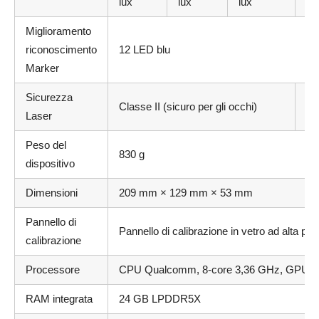
lux
lux
lux
Miglioramento
riconoscimento
12 LED blu
Marker
Sicurezza
Cl
Classe II (sicuro per gli occhi)
Laser
oc
Peso del
830 g
dispositivo
Dimensioni
209 mm × 129 mm × 53 mm
Pannello di
Pannello di calibrazione in vetro ad alta pre
calibrazione
Processore
CPU Qualcomm, 8-core 3,36 GHz, GPU A
RAM integrata
24 GB LPDDR5X