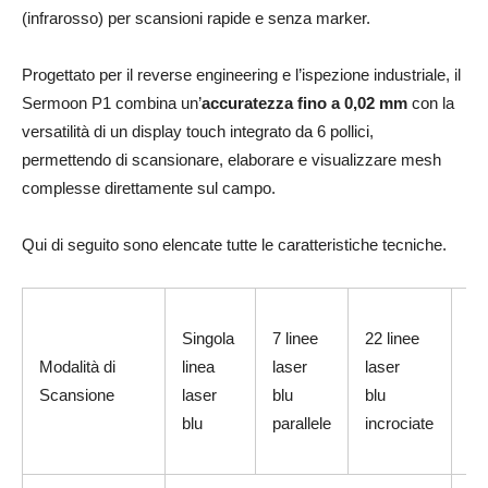
(infrarosso) per scansioni rapide e senza marker.
Progettato per il reverse engineering e l’ispezione industriale, il
Sermoon P1 combina un’
accuratezza fino a 0,02 mm
con la
versatilità di un display touch integrato da 6 pollici,
permettendo di scansionare, elaborare e visualizzare mesh
complesse direttamente sul campo.
Qui di seguito sono elencate tutte le caratteristiche tecniche.
Lu
Singola
7 linee
22 linee
str
Modalità di
linea
laser
laser
a
Scansione
laser
blu
blu
inf
blu
parallele
incrociate
(c
ra