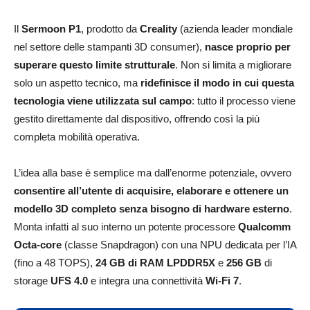
Il
Sermoon P1
, prodotto da
Creality
(azienda leader mondiale
nel settore delle stampanti 3D consumer),
nasce proprio per
superare questo limite strutturale
. Non si limita a migliorare
solo un aspetto tecnico, ma
ridefinisce il modo in cui questa
tecnologia viene utilizzata sul campo
: tutto il processo viene
gestito direttamente dal dispositivo, offrendo così la più
completa mobilità operativa.
L’idea alla base è semplice ma dall’enorme potenziale, ovvero
consentire all’utente di acquisire, elaborare e ottenere un
modello 3D completo senza bisogno di hardware esterno
.
Monta infatti al suo interno un potente processore
Qualcomm
Octa-core
(classe Snapdragon) con una NPU dedicata per l’IA
(fino a 48 TOPS),
24 GB di RAM LPDDR5X
e
256 GB
di
storage
UFS 4.0
e integra una connettività
Wi-Fi 7
.