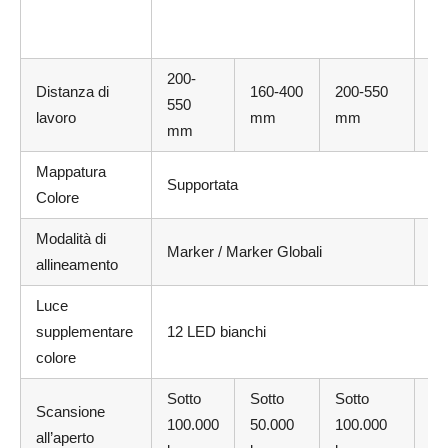
@ 
m
200-
Distanza di
160-400
200-550
17
550
lavoro
mm
mm
m
mm
Mappatura
Supportata
Colore
Modalità di
Ma
Marker / Marker Globali
allineamento
Ge
Luce
supplementare
12 LED bianchi
colore
Sotto
Sotto
Sotto
Scansione
100.000
50.000
100.000
So
all’aperto