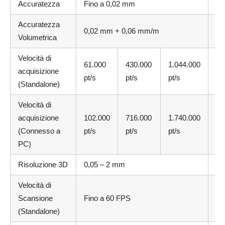
Accuratezza
Fino a 0,02 mm
Fi
Accuratezza
0,02 mm + 0,06 mm/m
0,
Volumetrica
Velocità di
61.000
430.000
1.044.000
acquisizione
3.
pt/s
pt/s
pt/s
(Standalone)
Velocità di
acquisizione
102.000
716.000
1.740.000
6.
(Connesso a
pt/s
pt/s
pt/s
PC)
Risoluzione 3D
0,05 – 2 mm
0,
Velocità di
Scansione
Fino a 60 FPS
Fi
(Standalone)