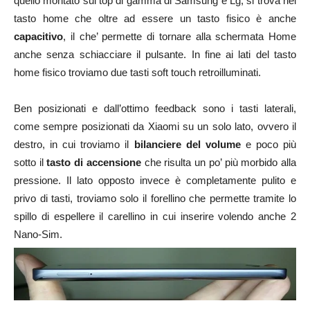
quello montato sui top di gamma di Samsung e Lg, si trova nel
tasto home che oltre ad essere un tasto fisico è anche
capacitivo
, il che’ permette di tornare alla schermata Home
anche senza schiacciare il pulsante. In fine ai lati del tasto
home fisico troviamo due tasti soft touch retroilluminati.
Ben posizionati e dall’ottimo feedback sono i tasti laterali,
come sempre posizionati da Xiaomi su un solo lato, ovvero il
destro, in cui troviamo il
bilanciere del volume
e poco più
sotto il
tasto di accensione
che risulta un po’ più morbido alla
pressione. Il lato opposto invece è completamente pulito e
privo di tasti, troviamo solo il forellino che permette tramite lo
spillo di espellere il carellino in cui inserire volendo anche 2
Nano-Sim.