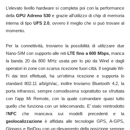
L’elevato livello hardware si completa poi con la performance
della
GPU Adreno 530
e grazie all’utilizzo di chip di memoria
interna di tipo
UFS 2.0
, ovvero il meglio che si può trovare al
momento.
Per la connettività, troviamo la possibilità di utilizzare due
Nano-SIM con supporto alle reti
LTE fino a 600 Mbps
, manca
la banda 20 da 800 MHz usata per lo più da Wind e dagli
operatori in zone con scarsa ricezione fuori città. Il segnale Wi-
Fi dai test effettuati, ha un’ottima ricezione e supporta lo
standard 802.11 a/b/g/n/ac, inoltre troviamo Bluetooth 4.2, la
porta infrarossi, sempre comodissima soprattutto se sfruttata
con l’app Mi Remote, con la quale comandare quasi tutto
quello che funziona con un telecomando. E’ stato reintrodotto
l’
NFC
che mancava sui modelli precedenti e la
geolocalizzazione
è affidata alle tecnologie GPS, A-GPS,
Glonass e BeiDou con un rilevamento della posizione sempre