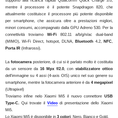
supporto alla ricarica rapida Qualcomm Quick Charge 3.0,
mentre il processore è il potente Snapdragon 820, che
attualmente costituisce il processore più potente disponibile
per smartphone, che assicura oltre a prestazioni migliori,
minori consumi, accompagnato dalla GPU Adreno 530. Per la
connettività troviamo
Wi-Fi
802.11 a/b/g/n/ac dual-band
(MIMO), Wi-Fi Direct, hotspot, DLNA,
Bluetooth
4.2,
NFC
,
Porta IR
(Infrarossi).
La
fotocamera
posteriore, di cui si è parlato molto è costituita
da un sensore da
16 Mpx
f/2.0
, con
stabilizzatore ottico
dell’immagine su 4 assi (4-axis OIS) unico nel suo genere su
smartphone, mentre la fotocamera anteriore è da
4 megapixel
(Ultrapixel)
Troviamo infine nelo Xiaomi Mi5 il nuovo connettore
USB
Type-C.
Qui trovate il
Video
di presentazione dello Xiaomi
Mi5.
Lo Xiaomi Mi5 è disponibile in
3 colori
: Nero, Bianco e Gold.