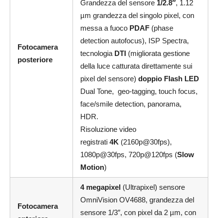
Grandezza del sensore
1/2.8″
, 1.12
µm grandezza del singolo pixel, con
messa a fuoco
PDAF
(phase
detection autofocus), ISP Spectra,
Fotocamera
tecnologia
DTI
(migliorata gestione
posteriore
della luce catturata direttamente sui
pixel del sensore)
doppio Flash LED
Dual Tone, geo-tagging, touch focus,
face/smile detection, panorama,
HDR.
Risoluzione video
registrati
4K
(2160p@30fps),
1080p@30fps, 720p@120fps (
Slow
Motion
)
4 megapixel
(Ultrapixel) sensore
OmniVision OV4688, grandezza del
Fotocamera
sensore 1/3″, con pixel da 2 µm, con