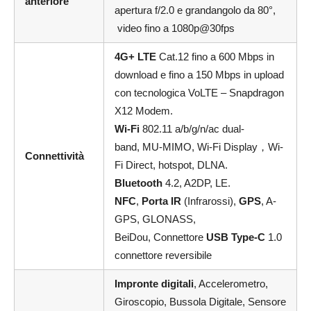
anteriore
apertura f/2.0 e grandangolo da 80°,
video fino a 1080p@30fps
4G+ LTE
Cat.12 fino a 600 Mbps in
download e fino a 150 Mbps in upload
con tecnologica VoLTE – Snapdragon
X12 Modem.
Wi-Fi
802.11 a/b/g/n/ac dual-
band, MU-MIMO, Wi-Fi Display，Wi-
Connettività
Fi Direct, hotspot, DLNA.
Bluetooth
4.2, A2DP, LE.
NFC
,
Porta IR
(Infrarossi),
GPS
, A-
GPS, GLONASS,
BeiDou, Connettore
USB Type-C
1.0
connettore reversibile
Impronte digitali
, Accelerometro,
Giroscopio, Bussola Digitale, Sensore