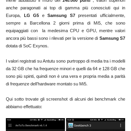
viene abbattuto il muro dei
140.000 punti
, valori superiori
anche paragonati ai top di gamma più conosciuti qui in
Europa,
LG G5
e
Samsung S7
presentati ufficialmente,
sempre a Barcellona 2 giorni prima di Mi5, che sono
equipaggiati con la medesima CPU e GPU, mentre valori
ancora più bassi sono i rilevati per la versione di
Samsung S7
dotata di SoC Exynos.
I valori registrati su Antutu sono purtroppo di media tra i modelli
da 32 GB che ha frequenze minori e quelli da 64 e 128 GB che
sono più spinti, quindi non è una vera e propria media a parità
di frequenze dell’hardware montato su Mi5.
Qui sotto trovate gli screenshot di alcuni dei benchmark che
abbiamo effettuato: