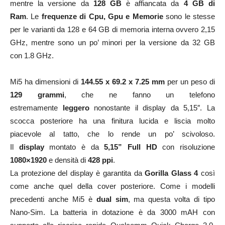
mentre la versione da
128 GB
è affiancata da
4 GB di
Ram
. Le
frequenze di Cpu, Gpu e Memorie
sono le stesse
per le varianti da 128 e 64 GB di memoria interna ovvero 2,15
GHz, mentre sono un po’ minori per la versione da 32 GB
con 1.8 GHz.
Mi5 ha dimensioni di
144.55 x 69.2 x 7.25 mm
per un peso di
129 grammi
, che ne fanno un telefono
estremamente
leggero
nonostante il display da 5,15″. La
scocca posteriore ha una finitura lucida e liscia molto
piacevole al tatto, che lo rende un po’ scivoloso.
Il
display
montato è da
5,15” Full HD
con risoluzione
1080×1920
e densità di
428 ppi
.
La protezione del display è garantita da
Gorilla Glass 4
così
come anche quel della cover posteriore. Come i modelli
precedenti anche Mi5 è
dual sim
, ma questa volta di tipo
Nano-Sim. La batteria in dotazione è da 3000 mAH con