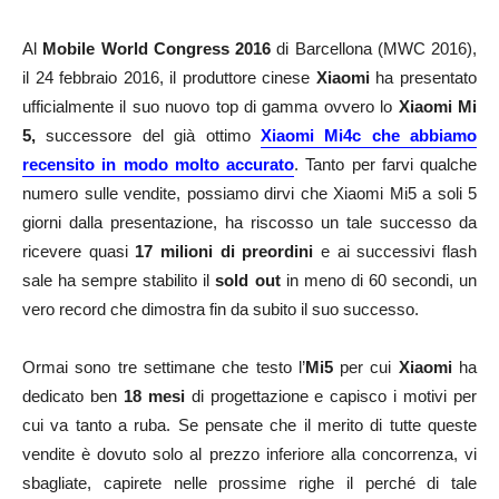
Al
Mobile World Congress 2016
di Barcellona (MWC 2016),
il 24 febbraio 2016, il produttore cinese
Xiaomi
ha presentato
ufficialmente il suo nuovo top di gamma ovvero lo
Xiaomi Mi
5,
successore del già ottimo
Xiaomi Mi4c che abbiamo
recensito in modo molto accurato
. Tanto per farvi qualche
numero sulle vendite, possiamo dirvi che Xiaomi Mi5 a soli 5
giorni dalla presentazione, ha riscosso un tale successo da
ricevere quasi
17 milioni di preordini
e ai successivi flash
sale ha sempre stabilito il
sold out
in meno di 60 secondi, un
vero record che dimostra fin da subito il suo successo.
Ormai sono tre settimane che testo l’
Mi5
per cui
Xiaomi
ha
dedicato ben
18 mesi
di progettazione e capisco i motivi per
cui va tanto a ruba. Se pensate che il merito di tutte queste
vendite è dovuto solo al prezzo inferiore alla concorrenza, vi
sbagliate, capirete nelle prossime righe il perché di tale