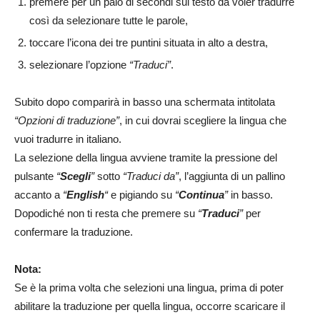
premere per un paio di secondi sul testo da voler tradurre
così da selezionare tutte le parole,
toccare l’icona dei tre puntini situata in alto a destra,
selezionare l’opzione
“Traduci”
.
Subito dopo comparirà in basso una schermata intitolata
“Opzioni di traduzione”
, in cui dovrai scegliere la lingua che
vuoi tradurre in italiano.
La selezione della lingua avviene tramite la pressione del
pulsante
“
Scegli
”
sotto
“Traduci da”
, l’aggiunta di un pallino
accanto a
“
English
“
e pigiando su
“
Continua
”
in basso.
Dopodiché non ti resta che premere su
“
Traduci
”
per
confermare la traduzione.
Nota:
Se è la prima volta che selezioni una lingua, prima di poter
abilitare la traduzione per quella lingua, occorre scaricare il