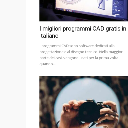
I migliori programmi CAD gratis in
italiano
I programmi CAD sono software dedicati alla
progettazione e al disegno tecnico. Nella maggior
parte dei casi, vengono usati per la prima volta
quando...