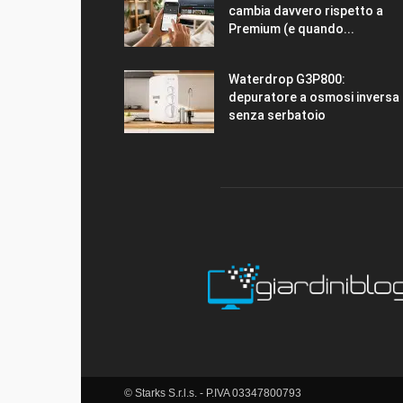
cambia davvero rispetto a
Premium (e quando...
Waterdrop G3P800:
depuratore a osmosi inversa
senza serbatoio
© Starks S.r.l.s. - P.IVA 03347800793