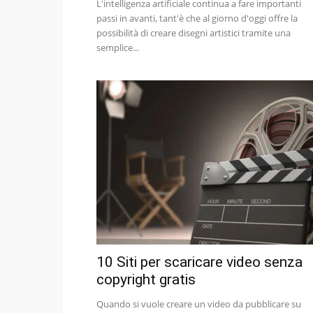
L'intelligenza artificiale continua a fare importanti
passi in avanti, tant'è che al giorno d'oggi offre la
possibilità di creare disegni artistici tramite una
semplice...
10 Siti per scaricare video senza
copyright gratis
Quando si vuole creare un video da pubblicare su