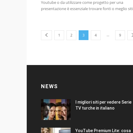
Youtube o da utilizzare come progetto per una
presentazione è essenziale trovare fonti o meglio siti.
...
1
2
3
4
9
NEWS
I migliori siti per vedere Serie
TV turche in italiano
YouTube Premium Lite: cosa