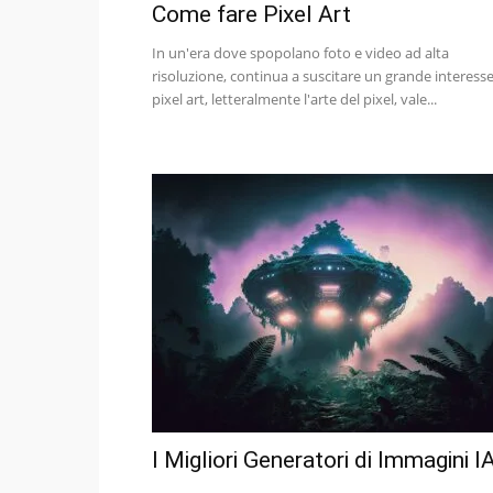
Come fare Pixel Art
In un'era dove spopolano foto e video ad alta
risoluzione, continua a suscitare un grande interesse
pixel art, letteralmente l'arte del pixel, vale...
I Migliori Generatori di Immagini I