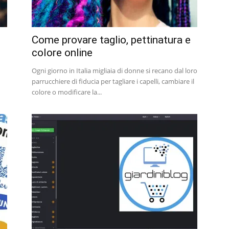
Come provare taglio, pettinatura e
colore online
Ogni giorno in Italia migliaia di donne si recano dal loro
parrucchiere di fiducia per tagliare i capelli, cambiare il
colore o modificare la...