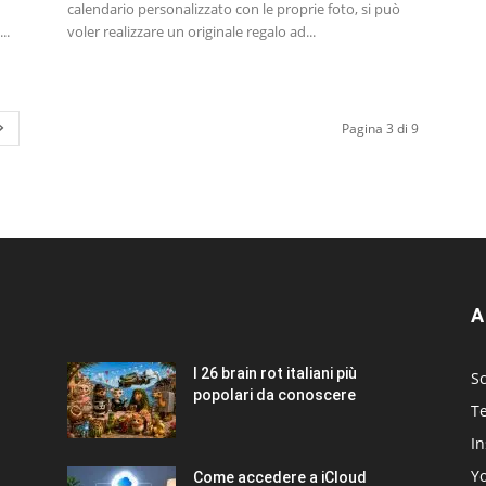
calendario personalizzato con le proprie foto, si può
..
voler realizzare un originale regalo ad...
Pagina 3 di 9
A
I 26 brain rot italiani più
Sc
popolari da conoscere
T
I
Y
Come accedere a iCloud