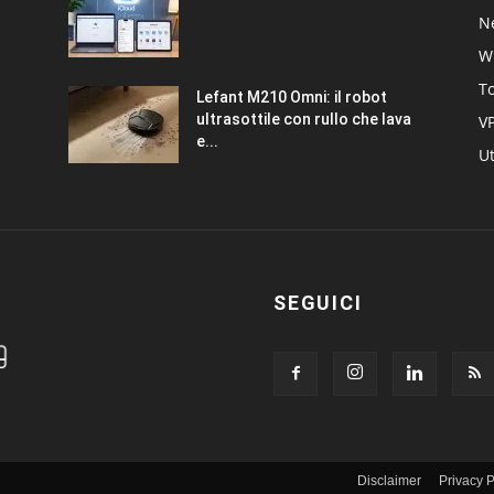
Ne
W
T
Lefant M210 Omni: il robot
ultrasottile con rullo che lava
V
e...
Ut
SEGUICI
Disclaimer
Privacy P