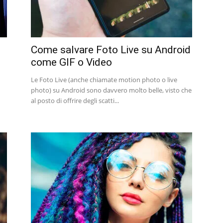
Come salvare Foto Live su Android
come GIF o Video
Le Foto Live (anche chiamate motion photo o live
photo) su Android sono davvero molto belle, visto che
al posto di offrire degli scatti...