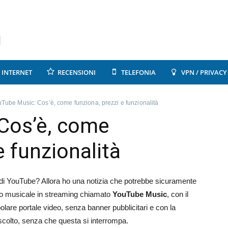
INTERNET
RECENSIONI
TELEFONIA
VPN / PRIVACY
Tube Music: Cos’è, come funziona, prezzi e funzionalità
Cos’è, come
e funzionalità
o di YouTube? Allora ho una notizia che potrebbe sicuramente
zio musicale in streaming chiamato
YouTube Music
, con il
olare portale video, senza banner pubblicitari e con la
ascolto, senza che questa si interrompa.