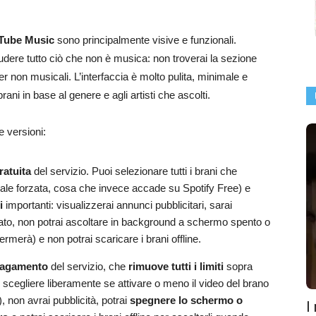
uTube Music
sono principalmente visive e funzionali.
udere tutto ciò che non è musica: non troverai la sezione
r non musicali. L’interfaccia è molto pulita, minimale e
rani in base al genere e agli artisti che ascolti.
e versioni:
ratuita
del servizio. Puoi selezionare tutti i brani che
ale forzata, cosa che invece accade su Spotify Free) e
i
importanti: visualizzerai annunci pubblicitari, sarai
ciato, non potrai ascoltare in background a schermo spento o
rmerà) e non potrai scaricare i brani offline.
pagamento
del servizio, che
rimuove tutti i limiti
sopra
i scegliere liberamente se attivare o meno il video del brano
, non avrai pubblicità, potrai
spegnere lo schermo o
I