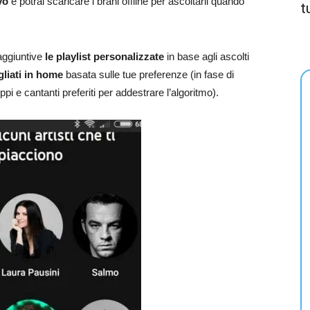
vo
e potrai scaricare i brani offline per ascoltarli quando
t
aggiuntive
le playlist personalizzate
in base agli ascolti
gliati in home
basata sulle tue preferenze (in fase di
ppi e cantanti preferiti per addestrare l’algoritmo).