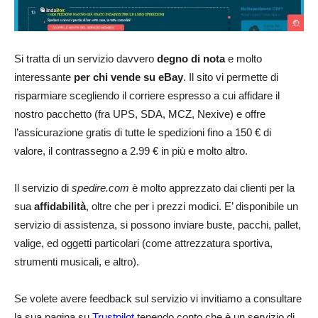
Si tratta di un servizio davvero
degno di nota
e molto
interessante
per chi vende su eBay
. Il sito vi permette di
risparmiare scegliendo il corriere espresso a cui affidare il
nostro pacchetto (fra UPS, SDA, MCZ, Nexive) e offre
l’assicurazione gratis di tutte le spedizioni fino a 150 € di
valore, il contrassegno a 2.99 € in più e molto altro.
Il servizio di
spedire.com
è molto apprezzato dai clienti per la
sua
affidabilità
, oltre che per i prezzi modici. E’ disponibile un
servizio di assistenza, si possono inviare buste, pacchi, pallet,
valige, ed oggetti particolari (come attrezzatura sportiva,
strumenti musicali, e altro).
Se volete avere feedback sul servizio vi invitiamo a consultare
la sua pagina su
Trustpilot
tenendo conto che è un servizio di