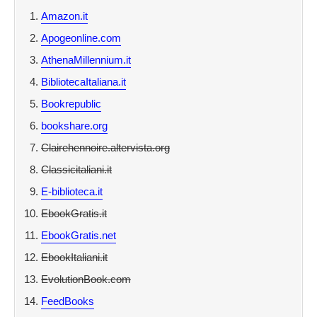
Amazon.it
Apogeonline.com
AthenaMillennium.it
BibliotecaItaliana.it
Bookrepublic
bookshare.org
Clairehennoire.altervista.org
Classicitaliani.it
E-biblioteca.it
EbookGratis.it
EbookGratis.net
EbookItaliani.it
EvolutionBook.com
FeedBooks