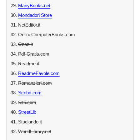
ManyBooks.net
Mondadori Store
NetEditor.it
OnlineComputerBooks.com
Ozoz.it
Pdf-Gratis.com
Readme.it
ReadmeFavole.com
Romanzieri.com
Scribd.com
Sit5.com
StreetLib
Studiando.it
WorldLibrary.net