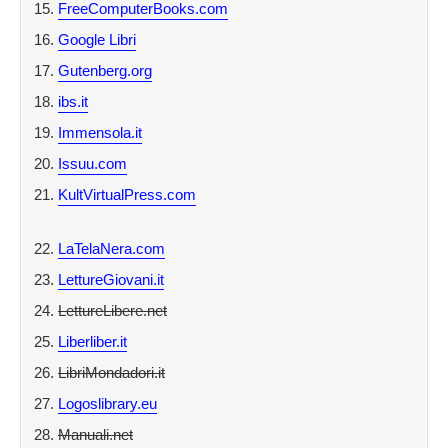
FreeComputerBooks.com
Google Libri
Gutenberg.org
ibs.it
Immensola.it
Issuu.com
KultVirtualPress.com
LaTelaNera.com
LettureGiovani.it
LettureLibere.net
Liberliber.it
LibriMondadori.it
Logoslibrary.eu
Manuali.net