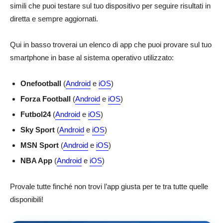
simili che puoi testare sul tuo dispositivo per seguire risultati in
diretta e sempre aggiornati.
Qui in basso troverai un elenco di app che puoi provare sul tuo
smartphone in base al sistema operativo utilizzato:
Onefootball
(
Android
e
iOS
)
Forza Football
(
Android
e
iOS
)
Futbol24
(
Android
e
iOS
)
Sky Sport
(
Android
e
iOS
)
MSN Sport
(
Android
e
iOS
)
NBA App
(
Android
e
iOS
)
Provale tutte finché non trovi l’app giusta per te tra tutte quelle
disponibili!