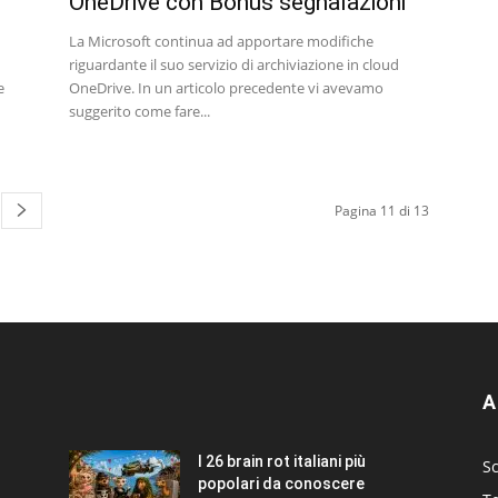
OneDrive con Bonus segnalazioni
La Microsoft continua ad apportare modifiche
riguardante il suo servizio di archiviazione in cloud
e
OneDrive. In un articolo precedente vi avevamo
suggerito come fare...
Pagina 11 di 13
A
I 26 brain rot italiani più
Sc
popolari da conoscere