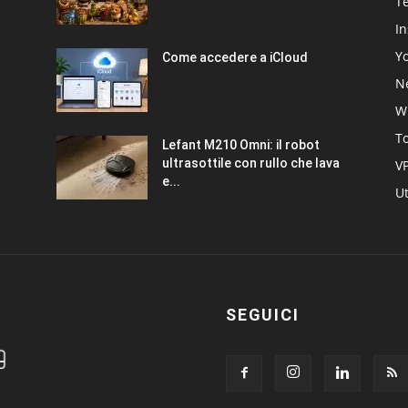
T
I
Y
Come accedere a iCloud
Ne
W
T
Lefant M210 Omni: il robot
ultrasottile con rullo che lava
V
e...
Ut
SEGUICI