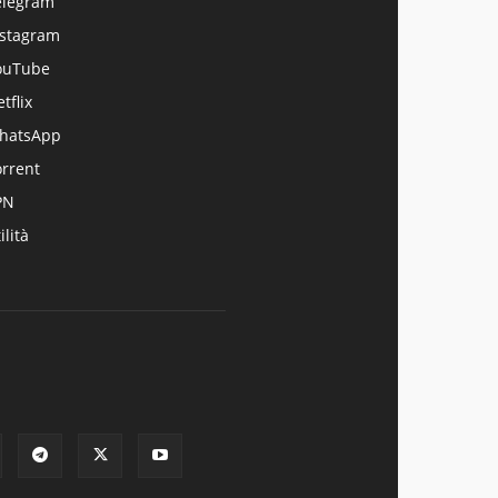
elegram
nstagram
ouTube
tflix
hatsApp
orrent
PN
ilità