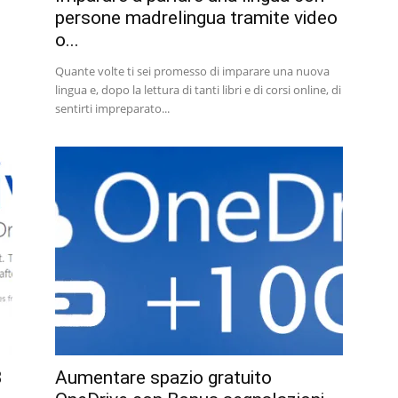
persone madrelingua tramite video
o...
Quante volte ti sei promesso di imparare una nuova
lingua e, dopo la lettura di tanti libri e di corsi online, di
sentirti impreparato...
B
Aumentare spazio gratuito