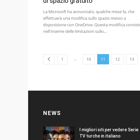
di spazio gratuito
La Microsoft ha annunciato, qualche mese fa, che
effettuerà una modifica sullo spazio messo a
disposizione con OneDrive. Questa modifica consist
nell'inserire delle limitazioni sullo...
...
1
10
11
12
13
NEWS
I migliori siti per vedere Serie
TV turche in italiano