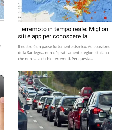
Terremoto in tempo reale: Migliori
siti e app per conoscere la...
e
Il nostro è un paese fortemente sismico. Ad eccezione
della Sardegna, non c'è praticamente regione italiana
che non sia a rischio terremoti. Per questa...