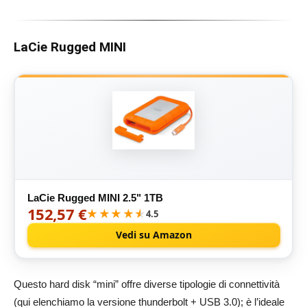
LaCie Rugged MINI
LaCie Rugged MINI 2.5" 1TB
152,57 €
★★★★★
★★★★★
4.5
Vedi su Amazon
Questo hard disk “mini” offre diverse tipologie di connettività
(qui elenchiamo la versione thunderbolt + USB 3.0); è l’ideale