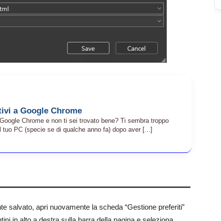
tivi a Google Chrome
 Google Chrome e non ti sei trovato bene? Ti sembra troppo
l tuo PC (specie se di qualche anno fa) dopo aver [...]
nte salvato, apri nuovamente la scheda “Gestione preferiti”
ni in alto a destra sulla barra della pagina e seleziona