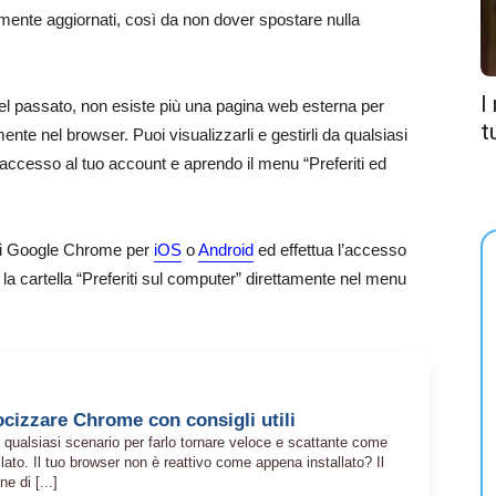
ttamente aggiornati, così da non dover spostare nulla
I
del passato, non esiste più una pagina web esterna per
t
tamente nel browser. Puoi visualizzarli e gestirli da qualsiasi
cesso al tuo account e aprendo il menu “Preferiti ed
p di Google Chrome per
iOS
o
Android
ed effettua l’accesso
a cartella “Preferiti sul computer” direttamente nel menu
cizzare Chrome con consigli utili
qualsiasi scenario per farlo tornare veloce e scattante come
lato. Il tuo browser non è reattivo come appena installato? Il
e di [...]