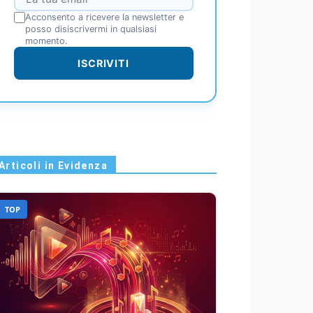
Acconsento a ricevere la newsletter e
posso disiscrivermi in qualsiasi
momento.
ISCRIVITI
Articoli in Evidenza
TOP