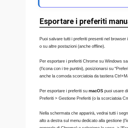
Esportare i preferiti man
Puoi salvare tutti i preferiti presenti nel browser
o su altre postazioni (anche offline).
Per esportare i preferiti Chrome su Windows sarà 
(l’icona con i tre puntini), posizionarsi su “Prefer
anche la comoda scorciatoia da tastiera Ctrl+
Per esportare i preferiti su
macOS
puoi usare di
Preferiti > Gestione Preferiti (o la scorciatoi
Nella schermata che apparirà, vedrai tutti i segnali
alto a destra sul menu dedicato alla gestione (l’i
generale di Chrome) e seleziona la voce -> “Espo