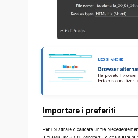
LEGGI ANCHE
Browser alterna
Hai provato il browser
lento o non reattivo su
Importare i preferiti
Per ripristinare o caricare un file precedenteme
(Ctrl+Maiusc+O su Windows), clicca sui tre punti