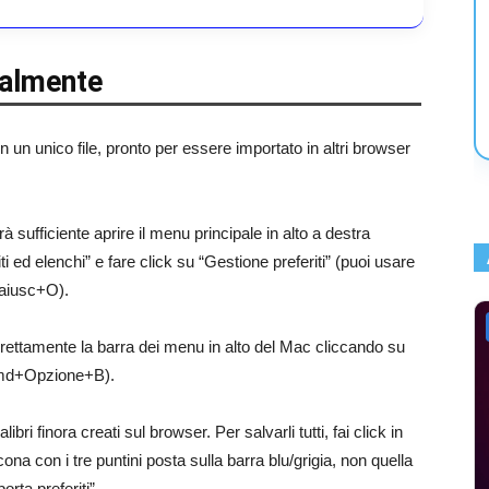
ualmente
 in un unico file, pronto per essere importato in altri browser
sufficiente aprire il menu principale in alto a destra
iti ed elenchi” e fare click su “Gestione preferiti” (puoi usare
Maiusc+O).
rettamente la barra dei menu in alto del Mac cliccando su
a Cmd+Opzione+B).
bri finora creati sul browser. Per salvarli tutti, fai click in
cona con i tre puntini posta sulla barra blu/grigia, non quella
rta preferiti”.