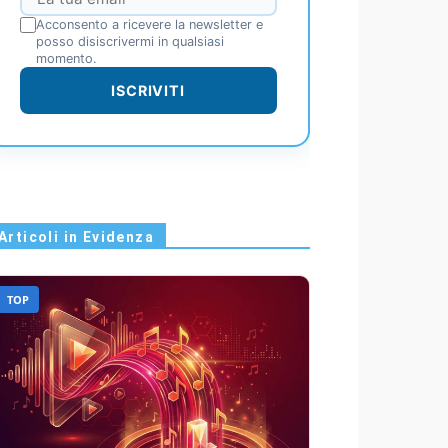
Acconsento a ricevere la newsletter e
posso disiscrivermi in qualsiasi
momento.
ISCRIVITI
Articoli in Evidenza
TOP