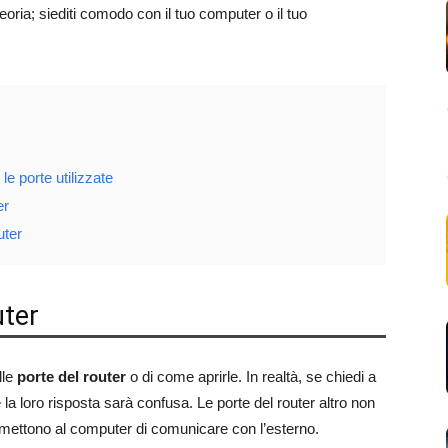
 teoria; siediti comodo con il tuo computer o il tuo
le porte utilizzate
er
uter
uter
lle
porte del router
o di come aprirle. In realtà, se chiedi a
 la loro risposta sarà confusa. Le porte del router altro non
mettono al computer di comunicare con l’esterno.