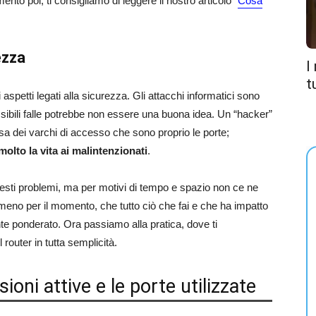
to poi, ti consigliamo di leggere il nostro articolo “
Cosa
ezza
I
t
aspetti legati alla sicurezza. Gli attacchi informatici sono
ossibili falle potrebbe non essere una buona idea. Un “hacker”
 usa dei varchi di accesso che sono proprio le porte;
molto la vita ai malintenzionati
.
esti problemi, ma per motivi di tempo e spazio non ce ne
meno per il momento, che tutto ciò che fai e che ha impatto
e ponderato. Ora passiamo alla pratica, dove ti
router in tutta semplicità.
oni attive e le porte utilizzate