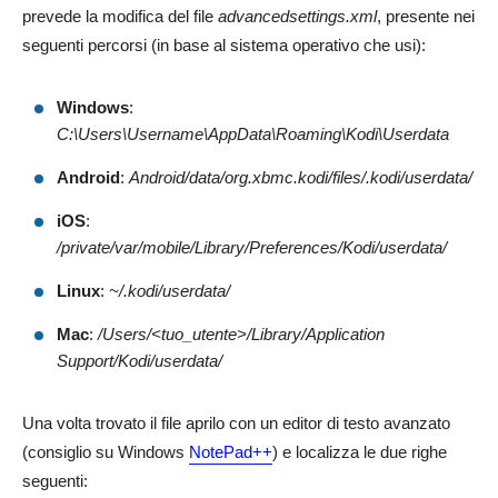
prevede la modifica del file
advancedsettings.xml
, presente nei
seguenti percorsi (in base al sistema operativo che usi):
Windows
:
C:\Users\Username\AppData\Roaming\Kodi\Userdata
Android
:
Android/data/org.xbmc.kodi/files/.kodi/userdata/
iOS
:
/private/var/mobile/Library/Preferences/Kodi/userdata/
Linux
:
~/.kodi/userdata/
Mac
:
/Users/<tuo_utente>/Library/Application
Support/Kodi/userdata/
Una volta trovato il file aprilo con un editor di testo avanzato
(consiglio su Windows
NotePad++
) e localizza le due righe
seguenti: