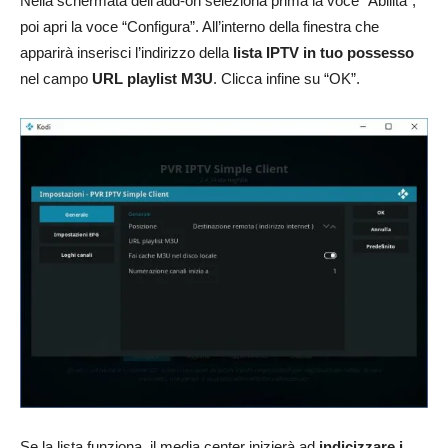
Nella schermata dell’add-on seleziona prima la voce “Abilita”,
poi apri la voce “Configura”. All’interno della finestra che
apparirà inserisci l’indirizzo della
lista IPTV in tuo possesso
nel campo
URL playlist M3U
. Clicca infine su “OK”.
Se la lista funziona, il media center inizierà ad
indicizzare i