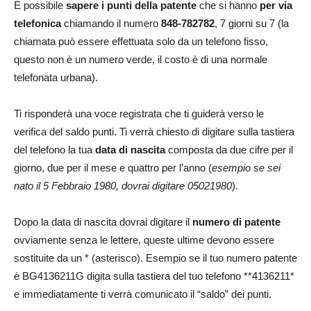
È possibile
sapere i punti della patente
che si hanno
per via
telefonica
chiamando il numero
848-782782
, 7 giorni su 7 (la
chiamata può essere effettuata solo da un telefono fisso,
questo non è un numero verde, il costo è di una normale
telefonata urbana).
Ti risponderà una voce registrata che ti guiderà verso le
verifica del saldo punti. Ti verrà chiesto di digitare sulla tastiera
del telefono la tua
data di nascita
composta da due cifre per il
giorno, due per il mese e quattro per l’anno (
esempio se sei
nato il 5 Febbraio 1980, dovrai digitare 05021980
).
Dopo la data di nascita dovrai digitare il
numero di patente
ovviamente senza le lettere, queste ultime devono essere
sostituite da un * (asterisco). Esempio se il tuo numero patente
è BG4136211G digita sulla tastiera del tuo telefono **4136211*
e immediatamente ti verrà comunicato il “saldo” dei punti.