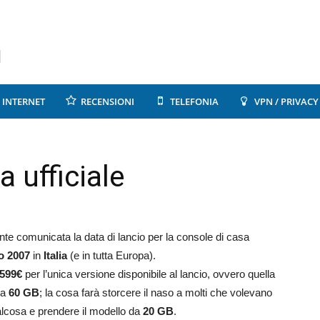
INTERNET
RECENSIONI
TELEFONIA
VPN / PRIVACY
a ufficiale
ente comunicata la data di lancio per la console di casa
o 2007
in
Italia
(e in tutta Europa).
599€
per l’unica versione disponibile al lancio, ovvero quella
da
60 GB
; la cosa farà storcere il naso a molti che volevano
lcosa e prendere il modello da
20 GB
.