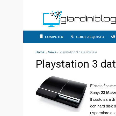
COMPUTER
GUIDE ACQUISTO
Home
»
News
»
Playstation 3 data ufficiale
Playstation 3 dat
E’ stata finalm
Sony:
23 Marz
Il costo sarà di
con hard disk 
risparmiare qua