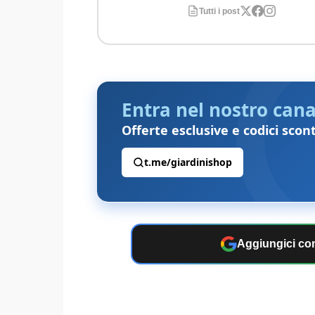
Tutti i post
Entra nel nostro cana
Offerte esclusive e codici scon
t.me/giardinishop
Aggiungici com