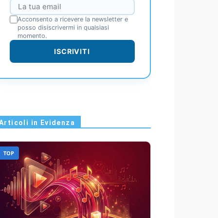
Acconsento a ricevere la newsletter e
posso disiscrivermi in qualsiasi
momento.
ISCRIVITI
Articoli in Evidenza
TOP