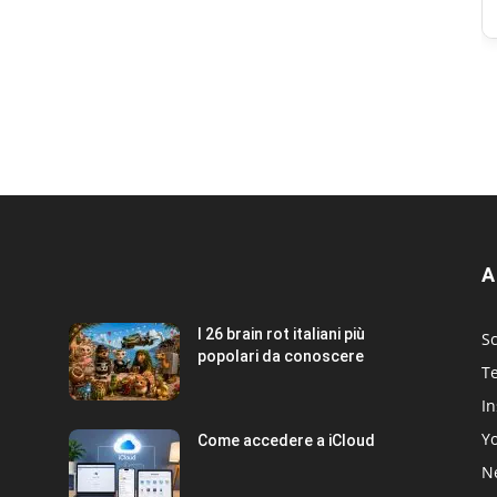
A
I 26 brain rot italiani più
Sc
popolari da conoscere
T
I
Y
Come accedere a iCloud
Ne