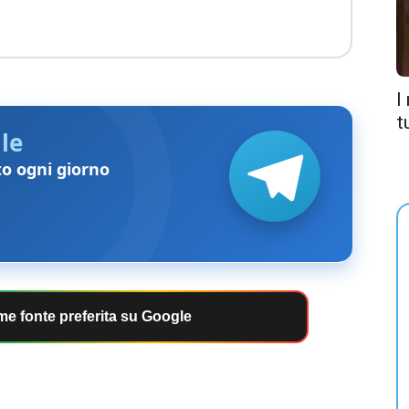
I
t
le
to ogni giorno
e fonte preferita su Google