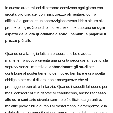
In queste aree, milioni di persone convivono ogni giorno con
siccità prolungate
, con l’insicurezza alimentare, con la
difficoltà di garantire un approvvigionamento idrico sicuro alle
proprie famiglie. Sono dinamiche che si ripercuotono
su ogni
aspetto della vita quotidiana
e
sono i bambini a pagarne il
prezzo più alto
.
Quando una famiglia fatica a procurarsi cibo e acqua,
mantenerli a scuola diventa una priorità secondaria rispetto alla
sopravvivenza immediata:
abbandonare gli stud
i per
contribuire al sostentamento del nucleo familiare è una scelta
obbligata per molti di loro, con conseguenze che si
protraggono ben oltre l’infanzia. Quando i raccolti falliscono per
mesi consecutivi e le risorse si esauriscono, anche l’
accesso
alle cure sanitarie
diventa sempre più difficile da garantire:
malattie prevenibili o curabili si trasformano in emergenze, e la
salute di intere comunità viene compromessa dalla mancanza