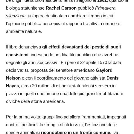
Le origini della Giornata della Terra risalgono al
1962
, quando la
biologa statunitense
Rachel Carson
pubblicò
Primavera
silenziosa
, un’opera destinata a cambiare il modo in cui
l’opinione pubblica percepiva il rapporto tra attività umane e
ambiente naturale.
Il libro denunciava
gli effetti devastanti dei pesticidi sugli
ecosistemi
, innescando un dibattito pubblico che avrebbe
segnato gli anni successivi. Fu però il 22 aprile 1970 la data
decisiva: su proposta del senatore americano
Gaylord
Nelson
e con il coordinamento del giovane attivista
Denis
Hayes
, circa 20 milioni di cittadini statunitensi scesero in
piazza in quella che rimane una delle più grandi mobilitazioni
civiche della storia americana.
Per la prima volta, gruppi fino ad allora frammentati, impegnati
contro i pesticidi, lo smog, i rifiuti tossici, l’estinzione delle
specie animali,
si riconobbero in un fronte comune
. Da