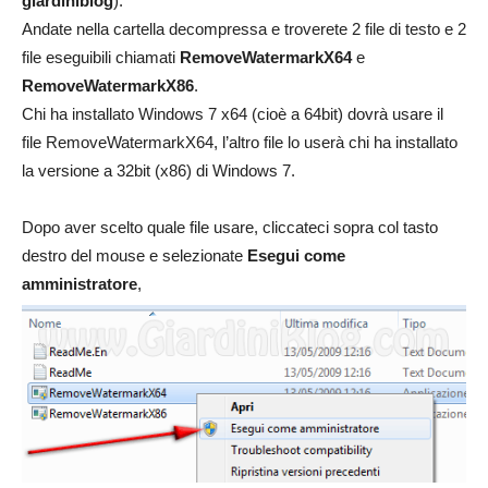
giardiniblog
).
Andate nella cartella decompressa e troverete 2 file di testo e 2
file eseguibili chiamati
RemoveWatermarkX64
e
RemoveWatermarkX86
.
Chi ha installato Windows 7 x64 (cioè a 64bit) dovrà usare il
file RemoveWatermarkX64, l’altro file lo userà chi ha installato
la versione a 32bit (x86) di Windows 7.
Dopo aver scelto quale file usare, cliccateci sopra col tasto
destro del mouse e selezionate
Esegui come
amministratore
,