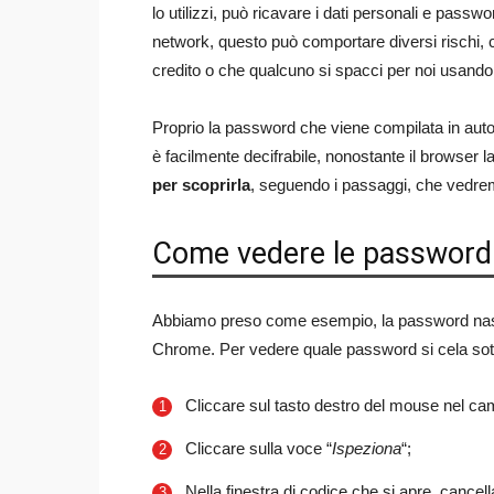
lo utilizzi, può ricavare i dati personali e passw
network, questo può comportare diversi rischi, c
credito o che qualcuno si spacci per noi usando i
Proprio la password che viene compilata in auto
è facilmente decifrabile, nonostante il browser 
per scoprirla
, seguendo i passaggi, che vedre
Come vedere le password 
Abbiamo preso come esempio, la password nas
Chrome. Per vedere quale password si cela sotto
Cliccare sul tasto destro del mouse nel c
Cliccare sulla voce “
Ispeziona
“;
Nella finestra di codice che si apre, cancell