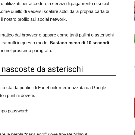
ord utilizzati per accedere a servizi di pagamento o social
ome quello di vedersi scalare soldi dalla propria carta di
l nostro profilo sui social network.
matico dal browser e appare come tanti pallini o asterischi
la camuffi in questo modo.
Bastano meno di 10 secondi
mo nel prossimo paragrafo.
nascoste da asterischi
costa da puntini di Facebook memorizzata da Google
 i puntini dovete:
ampo password;
are la parola “
password
” dove trovate “
<input