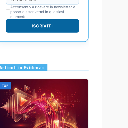
Acconsento a ricevere la newsletter e
posso disiscrivermi in qualsiasi
momento.
ISCRIVITI
Articoli in Evidenza
TOP