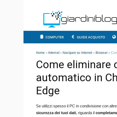
COMPUTER
GUIDE ACQUISTO
Home
»
Internet
»
Navigare su Internet
»
Browser
»
Com
Come eliminare
automatico in Ch
Edge
Se utilizzi spesso il PC in condivisione con alt
sicurezza dei tuoi dati
, riguarda il
completame