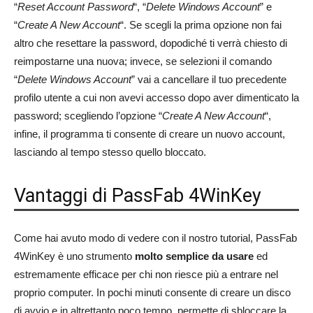
“
Reset Account Password
“, “
Delete Windows Account
” e
“
Create A New Account
“. Se scegli la prima opzione non fai
altro che resettare la password, dopodiché ti verrà chiesto di
reimpostarne una nuova; invece, se selezioni il comando
“
Delete Windows Account
” vai a cancellare il tuo precedente
profilo utente a cui non avevi accesso dopo aver dimenticato la
password; scegliendo l’opzione “
Create A New Account
“,
infine, il programma ti consente di creare un nuovo account,
lasciando al tempo stesso quello bloccato.
Vantaggi di PassFab 4WinKey
Come hai avuto modo di vedere con il nostro tutorial, PassFab
4WinKey è uno strumento
molto semplice da usare
ed
estremamente efficace per chi non riesce più a entrare nel
proprio computer. In pochi minuti consente di creare un disco
di avvio e in altrettanto poco tempo, permette di sbloccare la