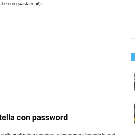
il che non guasta mai!).
tella con password
ni alle quali potete accedere velocemente cliccando le voci