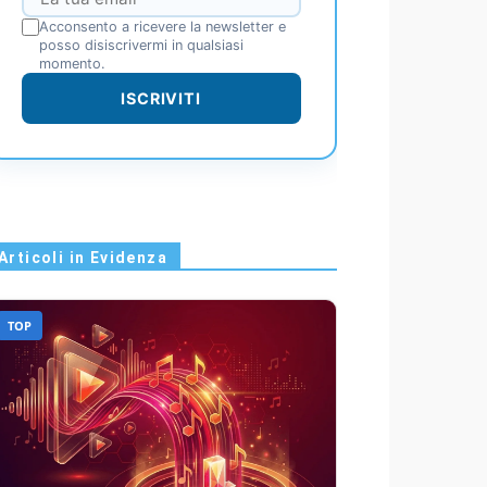
Acconsento a ricevere la newsletter e
posso disiscrivermi in qualsiasi
momento.
ISCRIVITI
Articoli in Evidenza
TOP