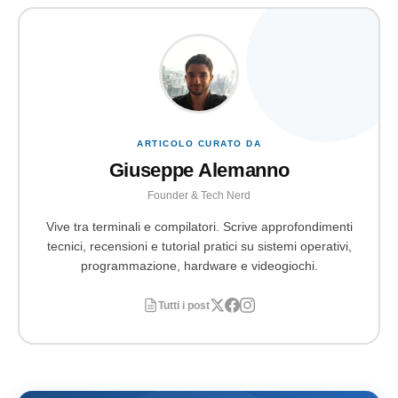
economica al di fuori dei sistemi protetti di Vinted (ad
etichette, loghi, codici seriali e cuciture,
la piattaforma
esempio in caso di carta clonata su un sito specchietto o
congelerà i fondi
e chiederà al venditore di dimostrare
bonifico inviato a un truffatore). La denuncia è un
atto
l’originalità del capo.
formale necessario
anche per avviare la procedura di
disconoscimento delle transazioni (chargeback) con il
proprio istituto di credito.
ARTICOLO CURATO DA
Giuseppe Alemanno
Founder & Tech Nerd
Vive tra terminali e compilatori. Scrive approfondimenti
tecnici, recensioni e tutorial pratici su sistemi operativi,
programmazione, hardware e videogiochi.
Tutti i post