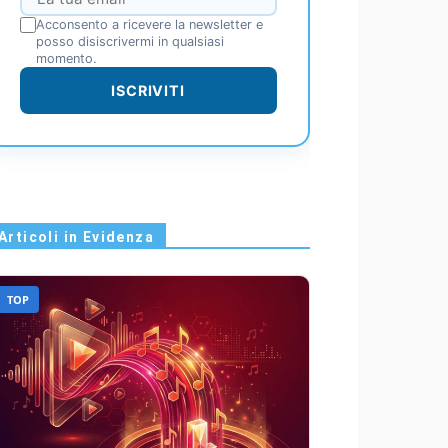
Acconsento a ricevere la newsletter e
posso disiscrivermi in qualsiasi
momento.
ISCRIVITI
Articoli in Evidenza
TOP