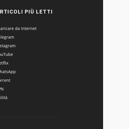
RTICOLI PIÙ LETTI
aricare da Internet
elegram
nstagram
ouTube
tflix
hatsApp
orrent
PN
ilità