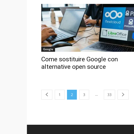
Google
Come sostituire Google con
alternative open source
...
1
2
3
33