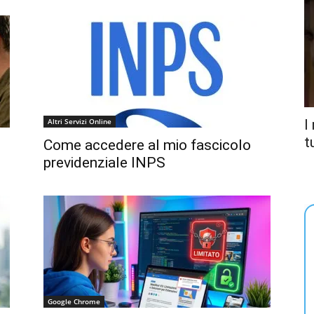
Altri Servizi Online
I
t
Come accedere al mio fascicolo
previdenziale INPS
Google Chrome