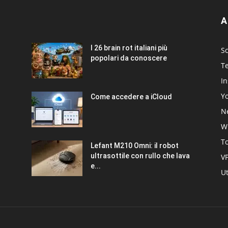
A
I 26 brain rot italiani più
Sc
popolari da conoscere
T
I
Y
Come accedere a iCloud
Ne
W
T
Lefant M210 Omni: il robot
ultrasottile con rullo che lava
V
e...
Ut