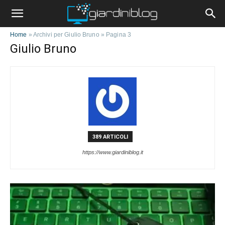
Home
»
Archivi per Giulio Bruno
»
Pagina 3
Giulio Bruno
389 ARTICOLI
https://www.giardiniblog.it